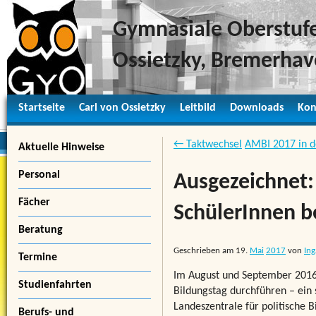
Gymnasiale Oberstufe
Ossietzky, Bremerha
Startseite
Carl von Ossietzky
Leitbild
Downloads
Kon
← Taktwechsel
AMBI 2017 in 
Aktuelle Hinweise
Personal
Ausgezeichnet
Fächer
SchülerInnen b
Beratung
Geschrieben am
19.
Mai
2017
von
Ing
Termine
Im August und September 2016 
Studienfahrten
Bildungstag durchführen – ein 
Landeszentrale für politische 
Berufs- und