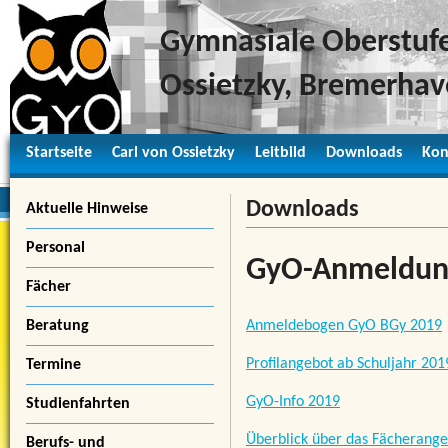
Gymnasiale Oberstufe
Ossietzky, Bremerha
Startseite
Carl von Ossietzky
Leitbild
Downloads
Kon
Downloads
Aktuelle Hinweise
Personal
GyO-Anmeldun
Fächer
Anmeldebogen GyO BGy 2019
Beratung
Profilangebot ab Schuljahr 201
Termine
GyO-Info 2019
Studienfahrten
Überblick über das Fächerang
Berufs- und