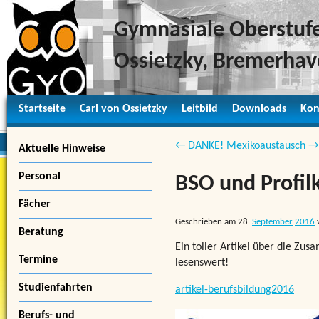
Gymnasiale Oberstufe
Ossietzky, Bremerha
Startseite
Carl von Ossietzky
Leitbild
Downloads
Kon
← DANKE!
Mexikoaustausch →
Aktuelle Hinweise
Personal
BSO und Profil
Fächer
Geschrieben am
28.
September
2016
Beratung
Ein toller Artikel über die Zu
Termine
lesenswert!
Studienfahrten
artikel-berufsbildung2016
Berufs- und