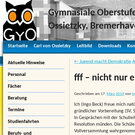
Gymnasiale Oberstufe
Ossietzky, Bremerha
Startseite
Carl von Ossietzky
Leitbild
Downloads
Kon
← Jugend macht Demokratie
A
Aktuelle Hinweise
Personal
fff – nicht nur
Fächer
Geschrieben am
17.
März
2019
von
I
Beratung
Ich (Ingo Beck) freue mich nat
Termine
gründlicher Vorbereitung (SV, 
In Gesprächen mit der Schulleit
Studienfahrten
Resolution münden. Die Schüler
Vollversammlung wahrgenommen
Berufs- und