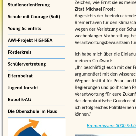
Zeichen, wie Ernst sie es meine
Studienorientierung
Zitat Michael Frost:
Angesichts der beeindruckende
Schule mit Courage (SoR)
Bremerhaven für den Klimaschut
Young Scientists
wegen der Verletzung der Schul
wochenlanger Vorbereitung heu
AWI-Projekt HIGHSEA
Verantwortungsbewusstsein für 
Förderkreis
Ich habe mich über die Einladu
meinem Grußwort:
Schülervertretung
„Ihr beschäftigt euch mit der 
argumentiert mit den wissensch
Elternbeirat
Wegner-Institut für Polar- un
Regierungen und politischen Pa
Jugend forscht
Verantwortung für eure Zukunf
Robotik-AG
das demokratische Grundrecht 
ich erfolgreiches Politiklernen
Die Oberschule im Haus
können.“
Bremerhaven: 3000 Schül