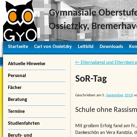
Gymnasiale Oberstufe
Ossietzky, Bremerha
Startseite
Carl von Ossietzky
Leitbild
Downloads
Kon
← Elternabend und Elternbeira
Aktuelle Hinweise
Personal
SoR-Tag
Fächer
Geschrieben am
5.
September
2016
v
Beratung
Schule ohne Rassis
Termine
Studienfahrten
Mit großem Erfolg fand am Fr.,
Dankeschön an Vera Kandzia, d
Berufs- und