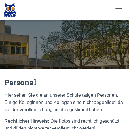
N
A
V
I
G
A
T
I
O
N
U
M
Personal
S
C
H
Hier sehen Sie die an unserer Schule tätigen Personen.
A
Einige Kolleginnen und Kollegen sind nicht abgebildet, da
L
T
sie der Veröffentlichung nicht zugestimmt haben.
E
N
Rechtlicher Hinweis:
Die Fotos sind rechtlich geschützt
und dürfen nicht weiter veröffentlicht werden!